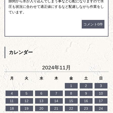
隙間から水が入り込んでしまう事など心配になりますので水
圧も状況に合わせて適正値にするなど配慮しながら作業をし
ています。
コメント0件
カレンダー
2024年11月
月
火
水
木
金
土
日
1
2
3
4
5
6
7
8
9
10
11
12
13
14
15
16
17
18
19
20
21
22
23
24