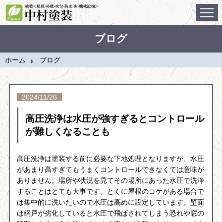
ホーム
ブログ
施工事例
ホーム
ブログ
会社案内
施工の流れ
2024/11/26
高圧洗浄は水圧が強すぎるとコントロール
ブログ
が難しくなることも
問合せ
高圧洗浄は塗装する前に必要な下地処理となりますが、水圧
があまり高すぎてもうまくコントロールできなくては意味が
ありません。場所や状況を見てその場所にあった水圧で洗浄
することはとても大事です。とくに屋根のコケがある場合で
は集中的に洗いたいので水圧は高めに設定しています。壁面
は網戸が劣化していると水圧で飛ばされてしまう恐れや窓の