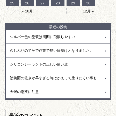
25
26
27
28
29
30
« 10月
12月 »
最近の投稿
シルバー色の塗装は周囲に飛散しやすい
久しぶりの半そで作業で酷い日焼けとなりました。
シリコンシーラントの正しい使い道
塗装面の乾きが早すぎる時はかえって塗りにくい事も
天候の急変に注意
最近のコメント