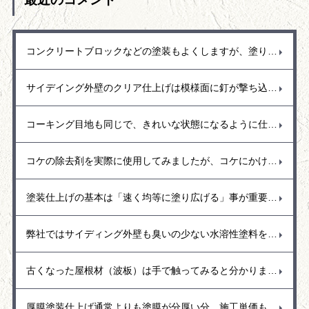
コンクリートブロックなどの塗装もよくしますが、塗り替えの場合でブロック花壇の塗装があります。ブロック塀の花壇は見える部分の外側を塗装しますが、花壇なので雨も入るし水撒きもします。常に濡れている状態が続くので中から水分が蒸発しようと外側に水分が出てきて塗装の面を押し上げて剝がれるという事もよくありました。花壇の塗装をする時には水分を通過できる塗料（透湿性）を使用するなど剥がれにくい塗料をお勧めします。
サイデイング外壁のクリア仕上げは模様面に釘が撃ち込まれていることもあり、その釘頭が壁色にタッチアップされて変色しているので、その部分は予め補修して埋めておくかクリア仕上げした後に補修するか悩みますが、実際には最終的に透明を塗ると外壁の色も少し濃くなるなど変化するので先に色を調合してタッチアップ塗りをするのは難しいのではと思います。
コーキング目地も同じで、きれいな状態になるように仕上げています。きれいな表面に仕上げるにはコーキングの癖「コーキングを出してからどのくらいで表面が乾いてくるのか？コーキング打設後に目地のマスキングテープはどのタイミングで取ったらいいのか。全ては早め早めに処理することが大事でコーキングをコントロールするには相当難しいのですが、今までの経験を生かしてどの季節でもきれいに仕上がるように調整して作業しています。
コケの除去剤を実際に使用してみましたが、コケにかけてすぐに枯れるというものではなく数日間かけてゆっくり効いてくるみたいです。また、コケ以外にもカビの発生の多いので、塀など高圧洗浄で洗えるなら洗い流した方が早いと感じました。
塗装仕上げの基本は「速く均等に塗り広げる」事が重要で、樋の部分では繋ぎ目までを通しで塗り広げることで艶も均等な仕上がりとなるので、途中で手を止めないように気を付けて仕上げています。
弊社ではサイディング外壁も臭いの少ない水溶性塗料を使用することが多く耐久性に優れた塗膜と汚れにくい低汚染型の塗料（関西ペイント・トウペ）を使用しています。もちろん艶あり塗料と艶消し塗料があり、水弾き重視では艶あり塗料を推奨、和風の日本作りのお宅では艶消し塗料の落ち着いた空間作りなどお勧めしています。
古くなった屋根材（波板）は手で触ってみると分かりますがとても脆く少し手で押さえただけでもパリッとひび割れが出ることがあります。この場合は屋根の寿命なので台風が近づくこの季節は早めに取り換える事をお勧めします。強風で隣接お宅に飛んでいくとご迷惑おおかけしてしまう事もあるので早めの対応をお願いいたします。
厚膜塗装仕上げ通常よりも塗膜が分厚い分、施工単価も高くなりますが、耐久性が強いので車の駐車スペースやリフト走行などもできて硬い仕上がりとなります。