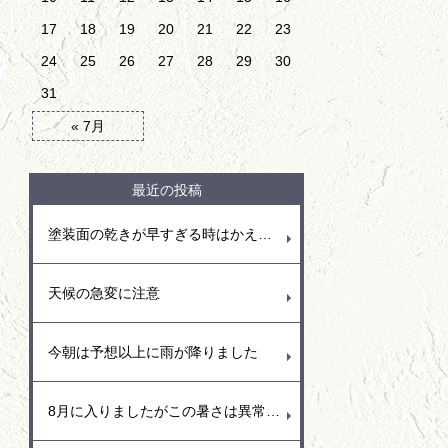
17
18
19
20
21
22
23
24
25
26
27
28
29
30
31
« 7月
最近の投稿
塗装面の乾きが早すぎる時はかえって塗りにくい事も
天候の急変に注意
今朝は予想以上に雨が降りました
8月に入りましたがこの暑さは異常です。