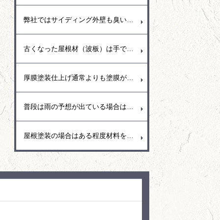
弊社ではサイディング外壁も臭いの少ない水溶性塗料を使用することが多く耐久性に優れた塗膜と汚れにくい低汚染型の塗料（関西ペイント・トウペ）を使用しています。もちろん艶あり塗料と艶消し塗料があり、水弾き重視では艶あり塗料を推奨、和風の日本作りのお宅では艶消し塗料の落ち着いた空間作りなどお勧めしています。
古くなった屋根材（波板）は手で触ってみると分かりますがとても脆く少し手で押さえただけでもパリッとひび割れが出ることがあります。この場合は屋根の寿命なので台風が近づくこの季節は早めに取り換える事をお勧めします。強風で隣接お宅に飛んでいくとご迷惑おおかけしてしまう事もあるので早めの対応をお願いいたします。
厚膜塗装仕上げ通常よりも塗膜が分厚い分、施工単価も高くなりますが、耐久性が強いので車の駐車スペースやリフト走行などもできて硬い仕上がりとなります。
普段は雨の予想が出ている場合は塗装以外の養生（ビニール貼り）や清掃や下地処理など雨がいつ降っても大丈夫のように体制を整えてます。
屋根塗装の場合はある程度材料をまとめて練り合わせる（2液型塗料）ので、材料の効果反応を少しでも抑えるために材料は日陰に置くなど保管場所も考えて作業しています。