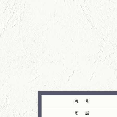
商 号
電 話