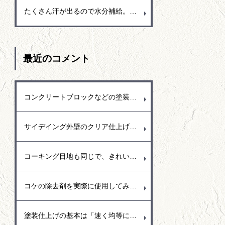
たくさん汗が出るので水分補給。しかし取り過ぎも注意
最近のコメント
コンクリートブロックなどの塗装もよくしますが、塗り替えの場合でブロック花壇の塗装があります。ブロック塀の花壇は見える部分の外側を塗装しますが、花壇なので雨も入るし水撒きもします。常に濡れている状態が続くので中から水分が蒸発しようと外側に水分が出てきて塗装の面を押し上げて剝がれるという事もよくありました。花壇の塗装をする時には水分を通過できる塗料（透湿性）を使用するなど剥がれにくい塗料をお勧めします。
サイデイング外壁のクリア仕上げは模様面に釘が撃ち込まれていることもあり、その釘頭が壁色にタッチアップされて変色しているので、その部分は予め補修して埋めておくかクリア仕上げした後に補修するか悩みますが、実際には最終的に透明を塗ると外壁の色も少し濃くなるなど変化するので先に色を調合してタッチアップ塗りをするのは難しいのではと思います。
コーキング目地も同じで、きれいな状態になるように仕上げています。きれいな表面に仕上げるにはコーキングの癖「コーキングを出してからどのくらいで表面が乾いてくるのか？コーキング打設後に目地のマスキングテープはどのタイミングで取ったらいいのか。全ては早め早めに処理することが大事でコーキングをコントロールするには相当難しいのですが、今までの経験を生かしてどの季節でもきれいに仕上がるように調整して作業しています。
コケの除去剤を実際に使用してみましたが、コケにかけてすぐに枯れるというものではなく数日間かけてゆっくり効いてくるみたいです。また、コケ以外にもカビの発生の多いので、塀など高圧洗浄で洗えるなら洗い流した方が早いと感じました。
塗装仕上げの基本は「速く均等に塗り広げる」事が重要で、樋の部分では繋ぎ目までを通しで塗り広げることで艶も均等な仕上がりとなるので、途中で手を止めないように気を付けて仕上げています。