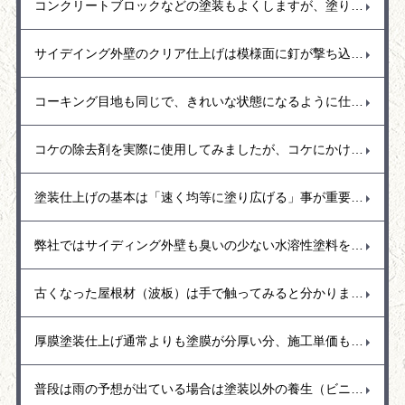
コンクリートブロックなどの塗装もよくしますが、塗り替えの場合でブロック花壇の塗装があります。ブロック塀の花壇は見える部分の外側を塗装しますが、花壇なので雨も入るし水撒きもします。常に濡れている状態が続くので中から水分が蒸発しようと外側に水分が出てきて塗装の面を押し上げて剝がれるという事もよくありました。花壇の塗装をする時には水分を通過できる塗料（透湿性）を使用するなど剥がれにくい塗料をお勧めします。
サイデイング外壁のクリア仕上げは模様面に釘が撃ち込まれていることもあり、その釘頭が壁色にタッチアップされて変色しているので、その部分は予め補修して埋めておくかクリア仕上げした後に補修するか悩みますが、実際には最終的に透明を塗ると外壁の色も少し濃くなるなど変化するので先に色を調合してタッチアップ塗りをするのは難しいのではと思います。
コーキング目地も同じで、きれいな状態になるように仕上げています。きれいな表面に仕上げるにはコーキングの癖「コーキングを出してからどのくらいで表面が乾いてくるのか？コーキング打設後に目地のマスキングテープはどのタイミングで取ったらいいのか。全ては早め早めに処理することが大事でコーキングをコントロールするには相当難しいのですが、今までの経験を生かしてどの季節でもきれいに仕上がるように調整して作業しています。
コケの除去剤を実際に使用してみましたが、コケにかけてすぐに枯れるというものではなく数日間かけてゆっくり効いてくるみたいです。また、コケ以外にもカビの発生の多いので、塀など高圧洗浄で洗えるなら洗い流した方が早いと感じました。
塗装仕上げの基本は「速く均等に塗り広げる」事が重要で、樋の部分では繋ぎ目までを通しで塗り広げることで艶も均等な仕上がりとなるので、途中で手を止めないように気を付けて仕上げています。
弊社ではサイディング外壁も臭いの少ない水溶性塗料を使用することが多く耐久性に優れた塗膜と汚れにくい低汚染型の塗料（関西ペイント・トウペ）を使用しています。もちろん艶あり塗料と艶消し塗料があり、水弾き重視では艶あり塗料を推奨、和風の日本作りのお宅では艶消し塗料の落ち着いた空間作りなどお勧めしています。
古くなった屋根材（波板）は手で触ってみると分かりますがとても脆く少し手で押さえただけでもパリッとひび割れが出ることがあります。この場合は屋根の寿命なので台風が近づくこの季節は早めに取り換える事をお勧めします。強風で隣接お宅に飛んでいくとご迷惑おおかけしてしまう事もあるので早めの対応をお願いいたします。
厚膜塗装仕上げ通常よりも塗膜が分厚い分、施工単価も高くなりますが、耐久性が強いので車の駐車スペースやリフト走行などもできて硬い仕上がりとなります。
普段は雨の予想が出ている場合は塗装以外の養生（ビニール貼り）や清掃や下地処理など雨がいつ降っても大丈夫のように体制を整えてます。