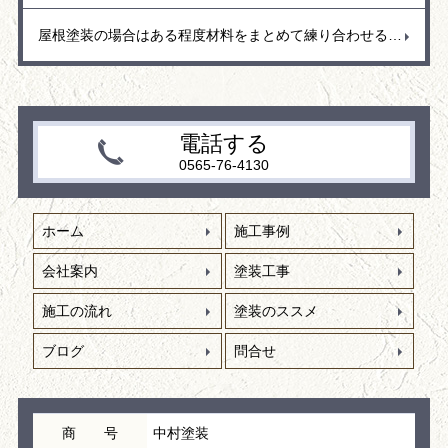
屋根塗装の場合はある程度材料をまとめて練り合わせる（2液型塗料）ので、材料の効果反応を少しでも抑えるために材料は日陰に置くなど保管場所も考えて作業しています。
電話する
0565-76-4130
ホーム
施工事例
会社案内
塗装工事
施工の流れ
塗装のススメ
ブログ
問合せ
商 号
中村塗装