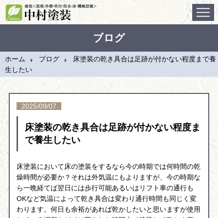
ホーム
ブログ
施工事例
ホーム
ブログ
床塗装の乾き具合は足跡が付かない程度まで養
会社案内
生したい
施工の流れ
2025/09/07
ブログ
床塗装の乾き具合は足跡が付かない程度ま
で養生したい
問合せ
床塗装において床の塗装をするなら今の時期では何時間の乾
燥時間が必要か？それは外気温にもよりますが、今の時期な
ら一晩経てば翌日には歩行可能あるいはリフト車の通行も
OKなど気温によって乾き具合は変わり通行時間も同じく変
わります。何日も余裕があれば乾かしたいと思いますが使用