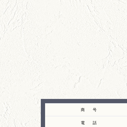
商 号
電 話