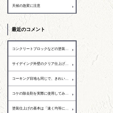
天候の急変に注意
最近のコメント
コンクリートブロックなどの塗装もよくしますが、塗り替えの場合でブロック花壇の塗装があります。ブロック塀の花壇は見える部分の外側を塗装しますが、花壇なので雨も入るし水撒きもします。常に濡れている状態が続くので中から水分が蒸発しようと外側に水分が出てきて塗装の面を押し上げて剝がれるという事もよくありました。花壇の塗装をする時には水分を通過できる塗料（透湿性）を使用するなど剥がれにくい塗料をお勧めします。
サイデイング外壁のクリア仕上げは模様面に釘が撃ち込まれていることもあり、その釘頭が壁色にタッチアップされて変色しているので、その部分は予め補修して埋めておくかクリア仕上げした後に補修するか悩みますが、実際には最終的に透明を塗ると外壁の色も少し濃くなるなど変化するので先に色を調合してタッチアップ塗りをするのは難しいのではと思います。
コーキング目地も同じで、きれいな状態になるように仕上げています。きれいな表面に仕上げるにはコーキングの癖「コーキングを出してからどのくらいで表面が乾いてくるのか？コーキング打設後に目地のマスキングテープはどのタイミングで取ったらいいのか。全ては早め早めに処理することが大事でコーキングをコントロールするには相当難しいのですが、今までの経験を生かしてどの季節でもきれいに仕上がるように調整して作業しています。
コケの除去剤を実際に使用してみましたが、コケにかけてすぐに枯れるというものではなく数日間かけてゆっくり効いてくるみたいです。また、コケ以外にもカビの発生の多いので、塀など高圧洗浄で洗えるなら洗い流した方が早いと感じました。
塗装仕上げの基本は「速く均等に塗り広げる」事が重要で、樋の部分では繋ぎ目までを通しで塗り広げることで艶も均等な仕上がりとなるので、途中で手を止めないように気を付けて仕上げています。