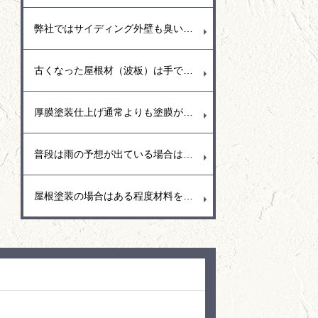
弊社ではサイディング外壁も臭いの少ない水溶性塗料を使用することが多く耐久性に優れた塗膜と汚れにくい低汚染型の塗料（関西ペイント・トウペ）を使用しています。もちろん艶あり塗料と艶消し塗料があり、水弾き重視では艶あり塗料を推奨、和風の日本作りのお宅では艶消し塗料の落ち着いた空間作りなどお勧めしています。
古くなった屋根材（波板）は手で触ってみると分かりますがとても脆く少し手で押さえただけでもパリッとひび割れが出ることがあります。この場合は屋根の寿命なので台風が近づくこの季節は早めに取り換える事をお勧めします。強風で隣接お宅に飛んでいくとご迷惑おおかけしてしまう事もあるので早めの対応をお願いいたします。
厚膜塗装仕上げ通常よりも塗膜が分厚い分、施工単価も高くなりますが、耐久性が強いので車の駐車スペースやリフト走行などもできて硬い仕上がりとなります。
普段は雨の予想が出ている場合は塗装以外の養生（ビニール貼り）や清掃や下地処理など雨がいつ降っても大丈夫のように体制を整えてます。
屋根塗装の場合はある程度材料をまとめて練り合わせる（2液型塗料）ので、材料の効果反応を少しでも抑えるために材料は日陰に置くなど保管場所も考えて作業しています。