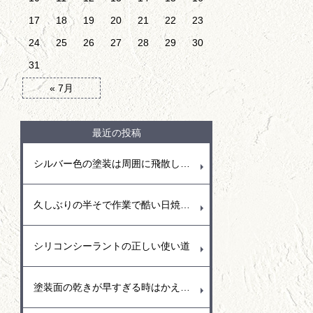
17
18
19
20
21
22
23
24
25
26
27
28
29
30
31
« 7月
最近の投稿
シルバー色の塗装は周囲に飛散しやすい
久しぶりの半そで作業で酷い日焼けとなりました。
シリコンシーラントの正しい使い道
塗装面の乾きが早すぎる時はかえって塗りにくい事も