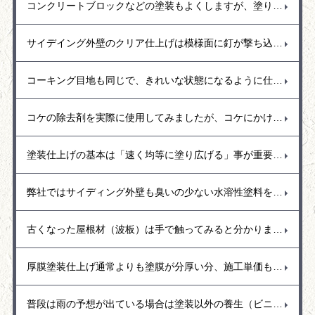
コンクリートブロックなどの塗装もよくしますが、塗り替えの場合でブロック花壇の塗装があります。ブロック塀の花壇は見える部分の外側を塗装しますが、花壇なので雨も入るし水撒きもします。常に濡れている状態が続くので中から水分が蒸発しようと外側に水分が出てきて塗装の面を押し上げて剝がれるという事もよくありました。花壇の塗装をする時には水分を通過できる塗料（透湿性）を使用するなど剥がれにくい塗料をお勧めします。
サイデイング外壁のクリア仕上げは模様面に釘が撃ち込まれていることもあり、その釘頭が壁色にタッチアップされて変色しているので、その部分は予め補修して埋めておくかクリア仕上げした後に補修するか悩みますが、実際には最終的に透明を塗ると外壁の色も少し濃くなるなど変化するので先に色を調合してタッチアップ塗りをするのは難しいのではと思います。
コーキング目地も同じで、きれいな状態になるように仕上げています。きれいな表面に仕上げるにはコーキングの癖「コーキングを出してからどのくらいで表面が乾いてくるのか？コーキング打設後に目地のマスキングテープはどのタイミングで取ったらいいのか。全ては早め早めに処理することが大事でコーキングをコントロールするには相当難しいのですが、今までの経験を生かしてどの季節でもきれいに仕上がるように調整して作業しています。
コケの除去剤を実際に使用してみましたが、コケにかけてすぐに枯れるというものではなく数日間かけてゆっくり効いてくるみたいです。また、コケ以外にもカビの発生の多いので、塀など高圧洗浄で洗えるなら洗い流した方が早いと感じました。
塗装仕上げの基本は「速く均等に塗り広げる」事が重要で、樋の部分では繋ぎ目までを通しで塗り広げることで艶も均等な仕上がりとなるので、途中で手を止めないように気を付けて仕上げています。
弊社ではサイディング外壁も臭いの少ない水溶性塗料を使用することが多く耐久性に優れた塗膜と汚れにくい低汚染型の塗料（関西ペイント・トウペ）を使用しています。もちろん艶あり塗料と艶消し塗料があり、水弾き重視では艶あり塗料を推奨、和風の日本作りのお宅では艶消し塗料の落ち着いた空間作りなどお勧めしています。
古くなった屋根材（波板）は手で触ってみると分かりますがとても脆く少し手で押さえただけでもパリッとひび割れが出ることがあります。この場合は屋根の寿命なので台風が近づくこの季節は早めに取り換える事をお勧めします。強風で隣接お宅に飛んでいくとご迷惑おおかけしてしまう事もあるので早めの対応をお願いいたします。
厚膜塗装仕上げ通常よりも塗膜が分厚い分、施工単価も高くなりますが、耐久性が強いので車の駐車スペースやリフト走行などもできて硬い仕上がりとなります。
普段は雨の予想が出ている場合は塗装以外の養生（ビニール貼り）や清掃や下地処理など雨がいつ降っても大丈夫のように体制を整えてます。