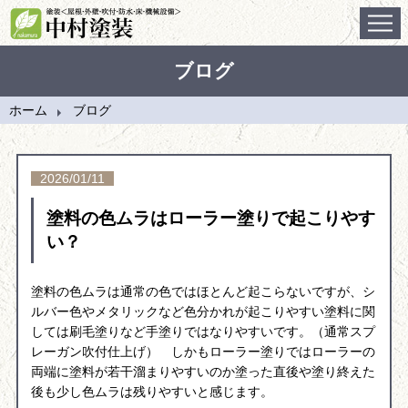
ホーム
ブログ
施工事例
ホーム
ブログ
会社案内
施工の流れ
2026/01/11
塗料の色ムラはローラー塗りで起こりやす
ブログ
い？
問合せ
塗料の色ムラは通常の色ではほとんど起こらないですが、シ
ルバー色やメタリックなど色分かれが起こりやすい塗料に関
しては刷毛塗りなど手塗りではなりやすいです。（通常スプ
レーガン吹付仕上げ） しかもローラー塗りではローラーの
両端に塗料が若干溜まりやすいのか塗った直後や塗り終えた
後も少し色ムラは残りやすいと感じます。