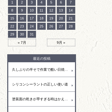
1
2
3
4
5
6
7
8
9
10
11
12
13
14
15
16
17
18
19
20
21
22
23
24
25
26
27
28
29
30
31
« 7月
9月 »
最近の投稿
久しぶりの半そで作業で酷い日焼けとなりました。
シリコンシーラントの正しい使い道
塗装面の乾きが早すぎる時はかえって塗りにくい事も