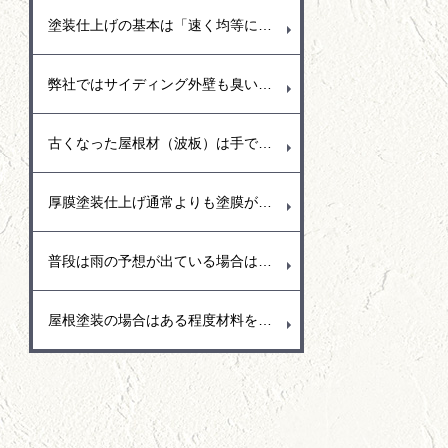
塗装仕上げの基本は「速く均等に塗り広げる」事が重要で、樋の部分では繋ぎ目までを通しで塗り広げることで艶も均等な仕上がりとなるので、途中で手を止めないように気を付けて仕上げています。
弊社ではサイディング外壁も臭いの少ない水溶性塗料を使用することが多く耐久性に優れた塗膜と汚れにくい低汚染型の塗料（関西ペイント・トウペ）を使用しています。もちろん艶あり塗料と艶消し塗料があり、水弾き重視では艶あり塗料を推奨、和風の日本作りのお宅では艶消し塗料の落ち着いた空間作りなどお勧めしています。
古くなった屋根材（波板）は手で触ってみると分かりますがとても脆く少し手で押さえただけでもパリッとひび割れが出ることがあります。この場合は屋根の寿命なので台風が近づくこの季節は早めに取り換える事をお勧めします。強風で隣接お宅に飛んでいくとご迷惑おおかけしてしまう事もあるので早めの対応をお願いいたします。
厚膜塗装仕上げ通常よりも塗膜が分厚い分、施工単価も高くなりますが、耐久性が強いので車の駐車スペースやリフト走行などもできて硬い仕上がりとなります。
普段は雨の予想が出ている場合は塗装以外の養生（ビニール貼り）や清掃や下地処理など雨がいつ降っても大丈夫のように体制を整えてます。
屋根塗装の場合はある程度材料をまとめて練り合わせる（2液型塗料）ので、材料の効果反応を少しでも抑えるために材料は日陰に置くなど保管場所も考えて作業しています。