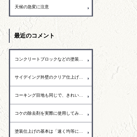
天候の急変に注意
最近のコメント
コンクリートブロックなどの塗装もよくしますが、塗り替えの場合でブロック花壇の塗装があります。ブロック塀の花壇は見える部分の外側を塗装しますが、花壇なので雨も入るし水撒きもします。常に濡れている状態が続くので中から水分が蒸発しようと外側に水分が出てきて塗装の面を押し上げて剝がれるという事もよくありました。花壇の塗装をする時には水分を通過できる塗料（透湿性）を使用するなど剥がれにくい塗料をお勧めします。
サイデイング外壁のクリア仕上げは模様面に釘が撃ち込まれていることもあり、その釘頭が壁色にタッチアップされて変色しているので、その部分は予め補修して埋めておくかクリア仕上げした後に補修するか悩みますが、実際には最終的に透明を塗ると外壁の色も少し濃くなるなど変化するので先に色を調合してタッチアップ塗りをするのは難しいのではと思います。
コーキング目地も同じで、きれいな状態になるように仕上げています。きれいな表面に仕上げるにはコーキングの癖「コーキングを出してからどのくらいで表面が乾いてくるのか？コーキング打設後に目地のマスキングテープはどのタイミングで取ったらいいのか。全ては早め早めに処理することが大事でコーキングをコントロールするには相当難しいのですが、今までの経験を生かしてどの季節でもきれいに仕上がるように調整して作業しています。
コケの除去剤を実際に使用してみましたが、コケにかけてすぐに枯れるというものではなく数日間かけてゆっくり効いてくるみたいです。また、コケ以外にもカビの発生の多いので、塀など高圧洗浄で洗えるなら洗い流した方が早いと感じました。
塗装仕上げの基本は「速く均等に塗り広げる」事が重要で、樋の部分では繋ぎ目までを通しで塗り広げることで艶も均等な仕上がりとなるので、途中で手を止めないように気を付けて仕上げています。