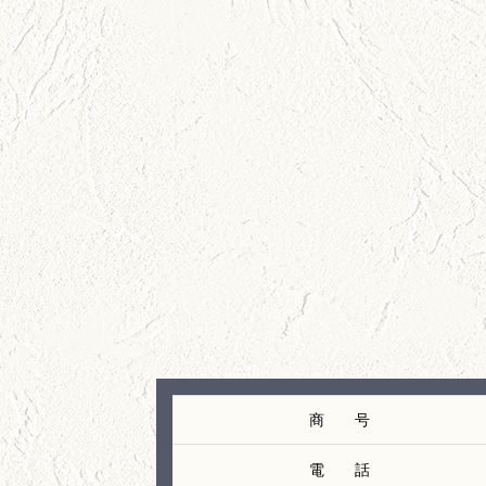
商 号
電 話