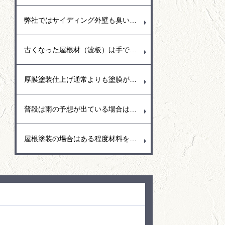
弊社ではサイディング外壁も臭いの少ない水溶性塗料を使用することが多く耐久性に優れた塗膜と汚れにくい低汚染型の塗料（関西ペイント・トウペ）を使用しています。もちろん艶あり塗料と艶消し塗料があり、水弾き重視では艶あり塗料を推奨、和風の日本作りのお宅では艶消し塗料の落ち着いた空間作りなどお勧めしています。
古くなった屋根材（波板）は手で触ってみると分かりますがとても脆く少し手で押さえただけでもパリッとひび割れが出ることがあります。この場合は屋根の寿命なので台風が近づくこの季節は早めに取り換える事をお勧めします。強風で隣接お宅に飛んでいくとご迷惑おおかけしてしまう事もあるので早めの対応をお願いいたします。
厚膜塗装仕上げ通常よりも塗膜が分厚い分、施工単価も高くなりますが、耐久性が強いので車の駐車スペースやリフト走行などもできて硬い仕上がりとなります。
普段は雨の予想が出ている場合は塗装以外の養生（ビニール貼り）や清掃や下地処理など雨がいつ降っても大丈夫のように体制を整えてます。
屋根塗装の場合はある程度材料をまとめて練り合わせる（2液型塗料）ので、材料の効果反応を少しでも抑えるために材料は日陰に置くなど保管場所も考えて作業しています。