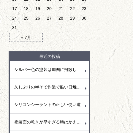
17
18
19
20
21
22
23
24
25
26
27
28
29
30
31
« 7月
最近の投稿
シルバー色の塗装は周囲に飛散しやすい
久しぶりの半そで作業で酷い日焼けとなりました。
シリコンシーラントの正しい使い道
塗装面の乾きが早すぎる時はかえって塗りにくい事も