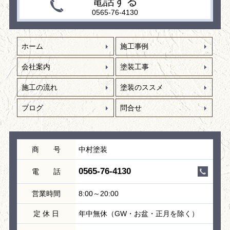
電話する
0565-76-4130
ホーム
施工事例
会社案内
塗装工事
施工の流れ
塗装のススメ
ブログ
問合せ
商 号
中村塗装
0565-76-4130
電 話
営業時間
8:00～20:00
定 休 日
年中無休（GW・お盆・正月を除く）