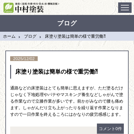
ホーム
ブログ
施工事例
ホーム
ブログ
床塗り塗装は簡単の様で重労働⁈
会社案内
施工の流れ
2025/12/02
床塗り塗装は簡単の様で重労働⁈
ブログ
問合せ
通路などの床塗装はとても簡単に思えますが、ただ塗るだけ
じゃなく下地処理やパテやマスキング養生などしゃがんで塗
る作業なので立膝作業が多いです。前かがみなので腰も痛め
ます。しゃがんだり立ち上がったりを繰り返す作業となりま
すので一日作業を終えるころにはかなりの疲労感感じます。
コメント0件