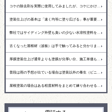
コケの除去剤を実際に使用してみましたが、コケにかけてすぐに枯れるというものではなく数日間かけてゆっくり効いてくるみたいです。また、コケ以外にもカビの発生の多いので、塀など高圧洗浄で洗えるなら洗い流した方が早いと感じました。
塗装仕上げの基本は「速く均等に塗り広げる」事が重要で、樋の部分では繋ぎ目までを通しで塗り広げることで艶も均等な仕上がりとなるので、途中で手を止めないように気を付けて仕上げています。
弊社ではサイディング外壁も臭いの少ない水溶性塗料を使用することが多く耐久性に優れた塗膜と汚れにくい低汚染型の塗料（関西ペイント・トウペ）を使用しています。もちろん艶あり塗料と艶消し塗料があり、水弾き重視では艶あり塗料を推奨、和風の日本作りのお宅では艶消し塗料の落ち着いた空間作りなどお勧めしています。
古くなった屋根材（波板）は手で触ってみると分かりますがとても脆く少し手で押さえただけでもパリッとひび割れが出ることがあります。この場合は屋根の寿命なので台風が近づくこの季節は早めに取り換える事をお勧めします。強風で隣接お宅に飛んでいくとご迷惑おおかけしてしまう事もあるので早めの対応をお願いいたします。
厚膜塗装仕上げ通常よりも塗膜が分厚い分、施工単価も高くなりますが、耐久性が強いので車の駐車スペースやリフト走行などもできて硬い仕上がりとなります。
普段は雨の予想が出ている場合は塗装以外の養生（ビニール貼り）や清掃や下地処理など雨がいつ降っても大丈夫のように体制を整えてます。
屋根塗装の場合はある程度材料をまとめて練り合わせる（2液型塗料）ので、材料の効果反応を少しでも抑えるために材料は日陰に置くなど保管場所も考えて作業しています。