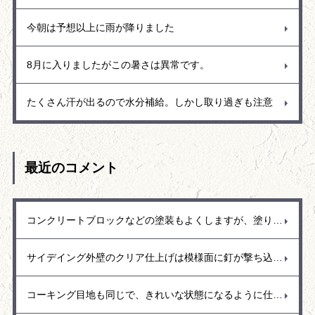
今朝は予想以上に雨が降りました
8月に入りましたがこの暑さは異常です。
たくさん汗が出るので水分補給。しかし取り過ぎも注意
最近のコメント
コンクリートブロックなどの塗装もよくしますが、塗り替えの場合でブロック花壇の塗装があります。ブロック塀の花壇は見える部分の外側を塗装しますが、花壇なので雨も入るし水撒きもします。常に濡れている状態が続くので中から水分が蒸発しようと外側に水分が出てきて塗装の面を押し上げて剝がれるという事もよくありました。花壇の塗装をする時には水分を通過できる塗料（透湿性）を使用するなど剥がれにくい塗料をお勧めします。
サイデイング外壁のクリア仕上げは模様面に釘が撃ち込まれていることもあり、その釘頭が壁色にタッチアップされて変色しているので、その部分は予め補修して埋めておくかクリア仕上げした後に補修するか悩みますが、実際には最終的に透明を塗ると外壁の色も少し濃くなるなど変化するので先に色を調合してタッチアップ塗りをするのは難しいのではと思います。
コーキング目地も同じで、きれいな状態になるように仕上げています。きれいな表面に仕上げるにはコーキングの癖「コーキングを出してからどのくらいで表面が乾いてくるのか？コーキング打設後に目地のマスキングテープはどのタイミングで取ったらいいのか。全ては早め早めに処理することが大事でコーキングをコントロールするには相当難しいのですが、今までの経験を生かしてどの季節でもきれいに仕上がるように調整して作業しています。